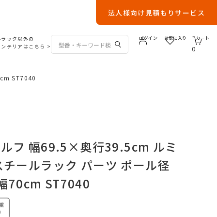
法人様向け見積もりサービス
ルラック以外の
ログイン
お気に入り
カート
インテリアはこちら
>
0
m ST7040
フ 幅69.5×奥行39.5cm ルミ
スチールラック パーツ ポール径
幅70cm ST7040