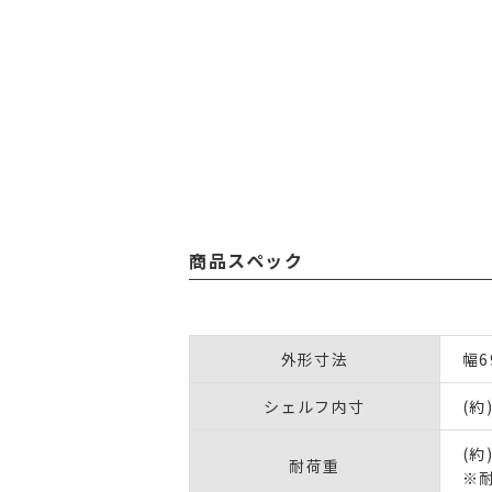
商品スペック
外形寸法
幅6
シェルフ内寸
(約
(約
耐荷重
※