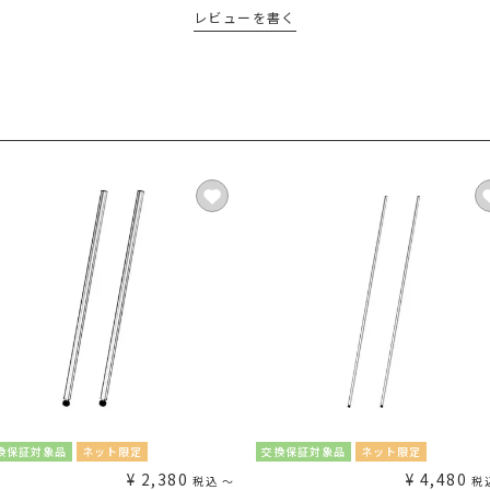
レビューを書く
換保証対象品
ネット限定
交換保証対象品
ネット限定
¥
2,380
¥
4,480
税込
〜
税