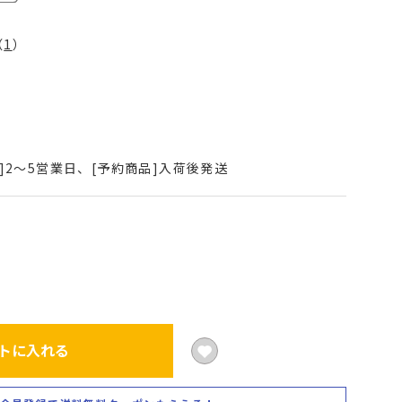
（
1
）
]2～5営業日、[予約商品]入荷後発送
トに入れる