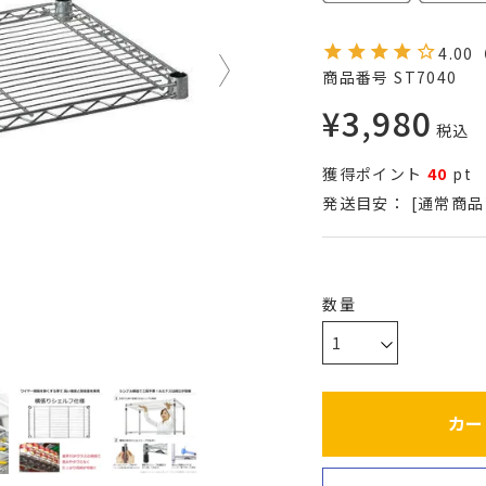
4.00
商品番号
ST7040
¥
3,980
税込
獲得ポイント
40
pt
発送目安：
[通常商品
カー