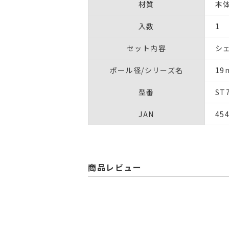
材質
本体
入数
1
セット内容
シ
ポール径/シリーズ名
1
型番
ST
JAN
45
商品レビュー