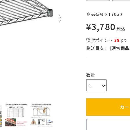
商品番号
ST7030
¥
3,780
税込
獲得ポイント
38
pt
発送目安：
[通常商品
カー