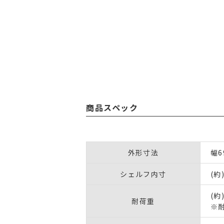
商品スペック
外形寸法
幅6
シェルフ内寸
(約
(約
耐荷重
※