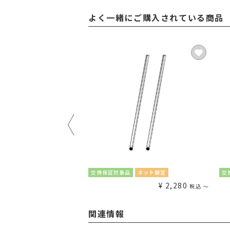
よく一緒にご購入されている商品
送料無料
ネット限定
交換保証対象品
ネット限定
交
¥
5,880
¥
2,280
税込
〜
税込
〜
関連情報