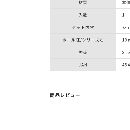
材質
本体
入数
1
セット内容
シ
ポール径/シリーズ名
1
型番
ST
JAN
45
商品レビュー