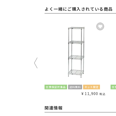
よく一緒にご購入されている商品
ネット限定
交換保証対象品
送料無料
ネット限定
交
¥
5,280
¥
11,900
税込
〜
税込
関連情報