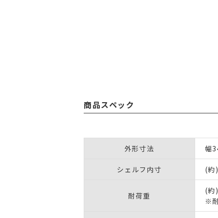
商品スペック
外形寸法
幅3
シェルフ内寸
(約
(約
耐荷重
※