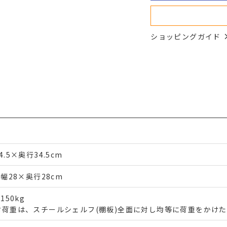
ショッピングガイド
4.5×奥行34.5cm
)幅28×奥行28cm
)150kg
耐荷重は、スチールシェルフ(棚板)全面に対し均等に荷重をかけ