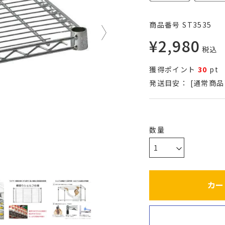
商品番号
ST3535
¥
2,980
税込
獲得ポイント
30
pt
発送目安：
[通常商品
カー