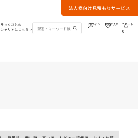
法人様向け見積もりサービス
ルラック以外の
ログイン
お気に入り
カート
インテリアはこちら
>
0
え
新着順
安い順
高い順
レビュー評価順
おすすめ順