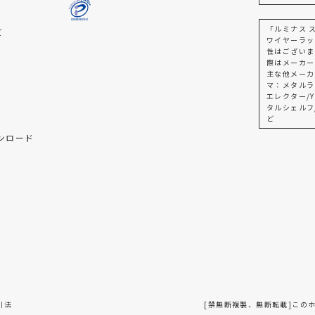
「ルミナス 
て
ワイヤーラッ
性はございま
際はメーカー
主な他メーカ
マ：メタルラ
エレクター/Y
タルシェルフ
ど
ンロード
引法
[禁無断複製、無断転載]この