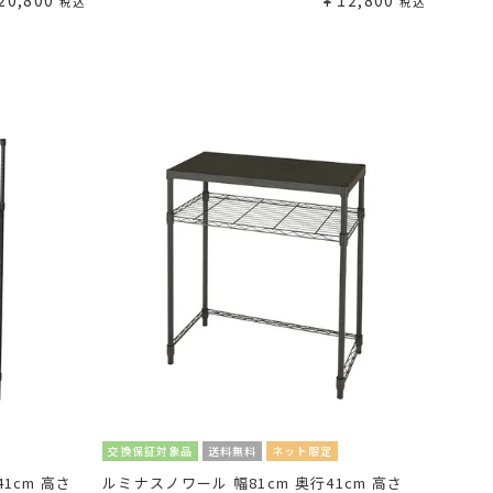
20,800
¥
12,800
税込
税込
交換保証対象品
送料無料
ネット限定
1cm 高さ
ルミナスノワール 幅81cm 奥行41cm 高さ