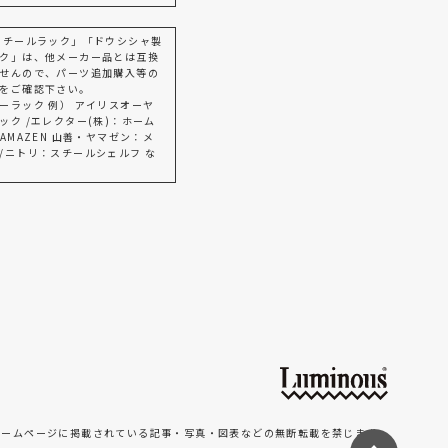
スチールラック」「ドウシシャ製
ク」は、他メーカー品とは互換
せんので、パーツ追加購入等の
をご確認下さい。
ーラック 例） アイリスオーヤ
ック /エレクター(株)：ホーム
AMAZEN 山善・ヤマゼン：メ
/ニトリ：スチールシェルフ な
ホームページに掲載されている記事・写真・図表などの無断転載を禁じます。