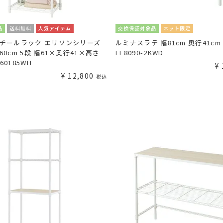
品
送料無料
人気アイテム
交換保証対象品
ネット限定
スチールラック エリソンシリーズ
ルミナスラテ 幅81cm 奥行41cm
60cm 5段 幅61×奥行41×高さ
LL8090-2KWD
E60185WH
¥
¥
12,800
税込