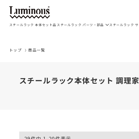
スチールラック 本体セット品
スチールラック パーツ・部品
スチールラック 
トップ
商品一覧
スチールラック本体セット 調理家
29
件中
1
-
20
件表示