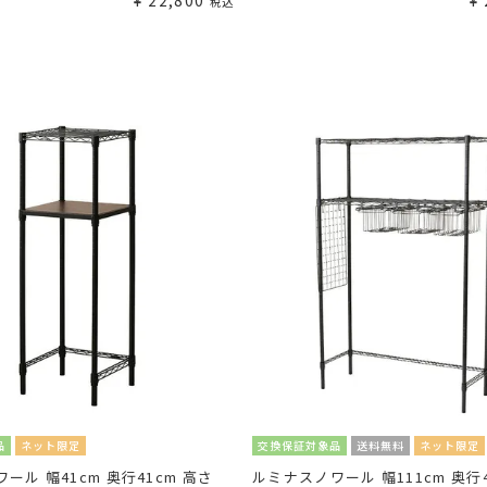
¥
22,800
¥
税込
品
ネット限定
交換保証対象品
送料無料
ネット限定
ール 幅41cm 奥行41cm 高さ
ルミナスノワール 幅111cm 奥行4