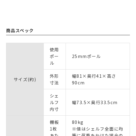
商品スペック
使用
ポー
25mmポール
ル
外形
幅81×奥行41×高さ
サイズ(約)
寸法
90cm
シェ
ルフ
幅73.5×奥行33.5cm
内寸
棚板
80kg
1枚
※値はシェルフ全面に均
あた
等に荷重をかけた場合の