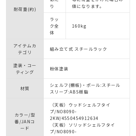
り
値になります。
耐荷重(約)
ラッ
ク全
160kg
体
アイテムカ
組み立て式 スチールラック
テゴリ
塗装・コー
粉体塗装
ティング
シェルフ(棚板)・ポール:スチール
材質
スリーブ:ABS樹脂
（天板）ウッドシェルフタイ
プ/NO8090-
カラー/型
2KW/4550454912634
番/JANコ
（天板）ソリッドシェルフタイ
ード
プ/NO8090-