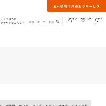
法人様向け見積もりサービス
ルラック以外の
ログイン
お気に入り
カート
インテリアはこちら
>
0
え
新着順
安い順
高い順
レビュー評価順
おすすめ順