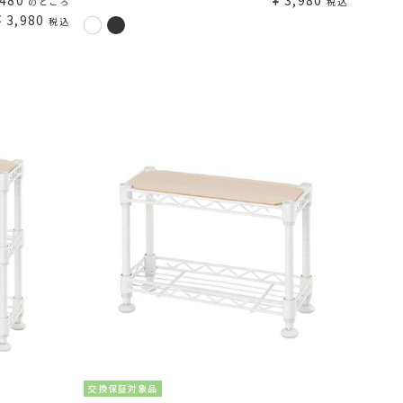
,480
¥
3,980
のところ
税込
¥
3,980
税込
交換保証対象品