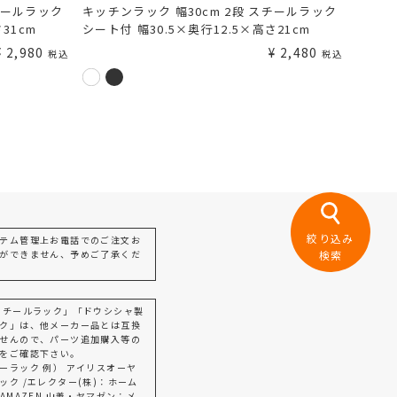
チールラック
キッチンラック 幅30cm 2段 スチールラック
31cm
シート付 幅30.5×奥行12.5×高さ21cm
¥
2,980
¥
2,480
税込
税込
絞り込み
テム管理上お電話でのご注文お
ができません、予めご了承くだ
検索
スチールラック」「ドウシシャ製
ク」は、他メーカー品とは互換
せんので、パーツ追加購入等の
をご確認下さい。
ーラック 例） アイリスオーヤ
ック /エレクター(株)：ホーム
AMAZEN 山善・ヤマゼン：メ