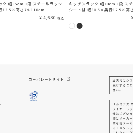
ク 幅35cm 3段 スチールラック
キッチンラック 幅30cm 3段 ス
行13.5×高さ74-110cm
シート付 幅30.5×奥行12.5×高さ
¥
4,680
税込
コーポレートサイト
当店ではシス
受けすること
さい。
「ルミナス 
て
ワイヤーラッ
性はございま
際はメーカー
主な他メーカ
マ：メタルラ
エレクター/Y