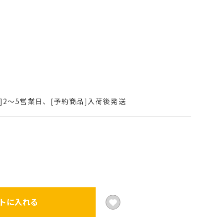
]2～5営業日、[予約商品]入荷後発送
トに入れる