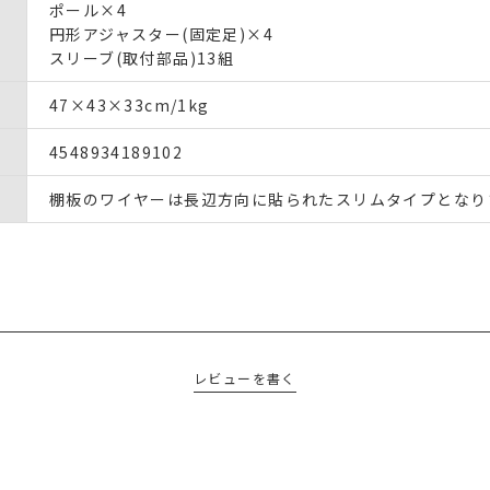
ポール×4
円形アジャスター(固定足)×4
スリーブ(取付部品)13組
47×43×33cm/1kg
4548934189102
棚板のワイヤーは長辺方向に貼られたスリムタイプとなり
レビューを書く