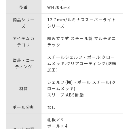
型番
WH2045-3
商品シリー
12.7mm/ルミナススーパーライト
ズ
シリーズ
アイテムカ
組み立て式 スチール製 マルチミニ
テゴリ
ラック
スチールシェルフ・ポール:クロー
塗装・コー
ムメッキ:クリアコーティング(防錆
ティング
加工)
シェルフ(棚)・ポール:スチール(ク
材質
ロームメッキ)
スリーブ:ABS樹脂
ポール分割
なし
棚板×3
ポール×4