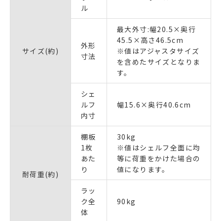
ル
最大外寸:幅20.5×奥行
45.5×高さ46.5cm
外形
サイズ(約)
※値はアジャスタサイズ
寸法
を含めたサイズとなりま
す。
シェ
ルフ
幅15.6×奥行40.6cm
内寸
棚板
30kg
1枚
※値はシェルフ全面に均
あた
等に荷重をかけた場合の
り
値になります。
耐荷重(約)
ラッ
ク全
90kg
体