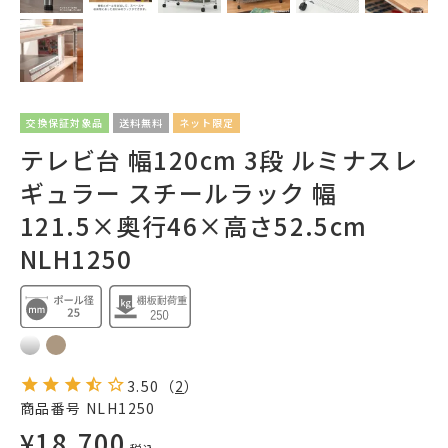
交換保証対象品
送料無料
ネット限定
テレビ台 幅120cm 3段 ルミナスレ
ギュラー スチールラック 幅
121.5×奥行46×高さ52.5cm
NLH1250
3.50
（
2
）
商品番号
NLH1250
¥
18,700