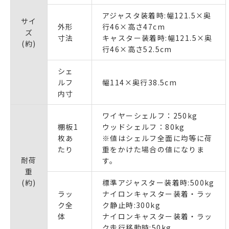
アジャスタ装着時:幅121.5×奥
サイ
外形
行46×高さ47cm
ズ
寸法
キャスター装着時:幅121.5×奥
(約)
行46×高さ52.5cm
シェ
ルフ
幅114×奥行38.5cm
内寸
ワイヤーシェルフ：250kg
棚板1
ウッドシェルフ：80kg
枚あ
※値はシェルフ全面に均等に荷
たり
重をかけた場合の値になりま
耐荷
す。
重
(約)
標準アジャスター装着時:500kg
ラッ
ナイロンキャスター装着・ラッ
ク全
ク静止時:300kg
体
ナイロンキャスター装着・ラッ
ク走行移動時:50kg