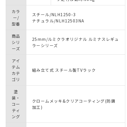
カラ
スチール/NLH1250-3
ー/
ナチュラル/NLH12503NA
型番
商品
25mm/ルミクラオリジナル ルミナスレギュ
シリ
ラーシリーズ
ーズ
アイ
テム
組み立て式 スチール製TVラック
カテ
ゴリ
塗
装・
クロームメッキ&クリアコーティング(防錆
コー
加工)
ティ
ング