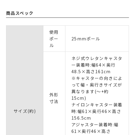
商品スペック
使用
ポー
25mmポール
ル
ネジ式ウレタンキャスタ
ー装着時:幅64×奥行
48.5×高さ161cm
※キャスターの向きによ
って幅・奥行きサイズが
異なります(～+約
外形
15cm)
寸法
ナイロンキャスター装着
サイズ(約)
時:幅61×奥行46×高さ
156.5cm
アジャスター装着時:幅
61×奥行46×高さ