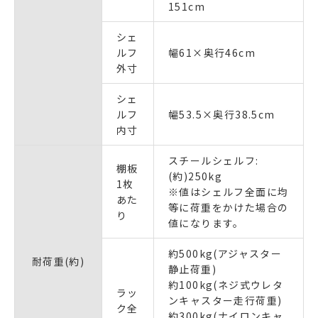
151cm
シェ
ルフ
幅61×奥行46cm
外寸
シェ
ルフ
幅53.5×奥行38.5cm
内寸
スチールシェルフ:
棚板
(約)250kg
1枚
※値はシェルフ全面に均
あた
等に荷重をかけた場合の
り
値になります。
約500kg(アジャスター
耐荷重(約)
静止荷重)
約100kg(ネジ式ウレタ
ラッ
ンキャスター走行荷重)
ク全
約300kg(ナイロンキャ