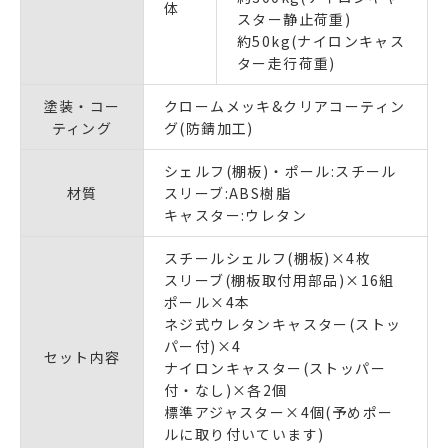
体
スター静止荷重)
約50kg(ナイロンキャス
ター走行荷重)
塗装・コー
クロームメッキ&クリアコーティン
ティング
グ(防錆加工)
シェルフ(棚板)・ポール:スチール
材質
スリーブ:ABS樹脂
キャスター:ウレタン
スチールシェルフ(棚板)×4枚
スリーブ(棚板取付用部品)×16組
ポール×4本
ネジ式ウレタンキャスター(ストッ
パー付)×4
セット内容
ナイロンキャスター(ストッパー
付・なし)×各2個
標準アジャスター×4個(予めポー
ルに取り付いています)