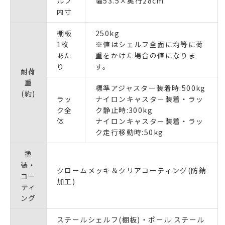
ルフ
幅53.5×奥行28cm
内寸
棚板
250kg
1枚
※値はシェルフ全面に均等に荷
あた
重をかけた場合の値になりま
り
す。
耐荷
重
標準アジャスター装着時:500kg
(約)
ラッ
ナイロンキャスター装着・ラッ
ク全
ク静止時:300kg
体
ナイロンキャスター装着・ラッ
ク走行移動時:50kg
塗
装・
クロームメッキ＆クリアコーティング(防錆
コー
加工)
ティ
ング
スチールシェルフ(棚板)・ポール:スチール