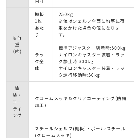
内寸
棚板
250kg
1枚
※値はシェルフ全面に均等に荷
あた
重をかけた場合の値になりま
り
す。
耐荷
重
標準アジャスター装着時:500kg
(約)
ラッ
ナイロンキャスター装着・ラッ
ク全
ク静止時:300kg
体
ナイロンキャスター装着・ラッ
ク走行移動時:50kg
塗
装・
クロームメッキ＆クリアコーティング(防錆
コー
加工)
ティ
ング
スチールシェルフ(棚板)・ポール:スチール
(クロームメッキ)