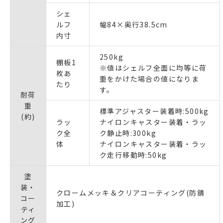
シェ
ルフ
幅84×奥行38.5cm
内寸
250kg
棚板1
※値はシェルフ全面に均等に荷
枚あ
重をかけた場合の値になりま
たり
す。
耐荷
重
標準アジャスター装着時:500kg
(約)
ラッ
ナイロンキャスター装着・ラッ
ク全
ク静止時:300kg
体
ナイロンキャスター装着・ラッ
ク走行移動時:50kg
塗
装・
クロームメッキ＆クリアコーティング(防錆
コー
加工)
ティ
ング