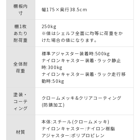
棚板内
幅175×奥行38.5cm
寸
棚1枚
250kg
あたり
※値はシェルフ全面に均等に荷重をか
耐荷重
けた場合の値になります｡
標準アジャスター装着時:500kg
ナイロンキャスター装着･ラック静止
全体耐
時:300kg
荷重
ナイロンキャスター装着･ラック走行移
動時:50kg
塗装・
クロームメッキ&クリアコーティング
コーテ
(防錆加工)
ィング
本体:スチール(クロームメッキ)
ナイロンキャスター:ナイロン樹脂
材質
アジャスター:ポリプロピレン