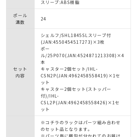
スリーブ:ABS樹脂
ポール
24
溝数
シェルフ/SHL1845SLスリーブ付
(JAN:4550454517273)×3枚
ポー
ル/25P070(JAN:4524871213308)×4
本
セット
キャスター2個セット/IHL-
内容
CSN2P(JAN:4962458558419)×1セ
ット
キャスター2個セット(ストッパー
付)/IHL-
CSL2P(JAN:4962458558426)×1セ
ット
※コチラのラックはパーツ組み合わせ
のセット品となります｡
※パーツ毎に梱包が分かれてのお届け