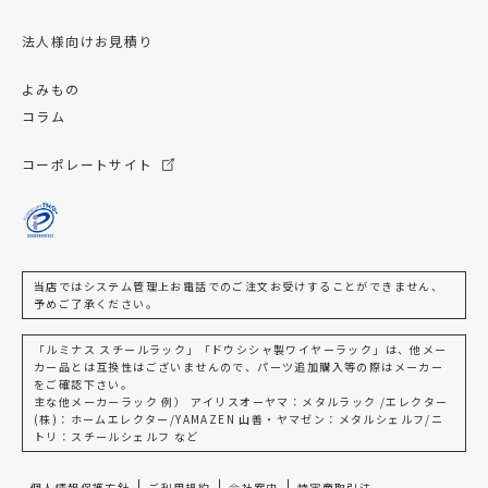
法人様向けお見積り
よみもの
コラム
コーポレートサイト
当店ではシステム管理上お電話でのご注文お受けすることができません、
予めご了承ください。
「ルミナス スチールラック」「ドウシシャ製ワイヤーラック」は、他メー
カー品とは互換性はございませんので、パーツ追加購入等の際はメーカー
をご確認下さい。
主な他メーカーラック 例） アイリスオーヤマ：メタルラック /エレクター
(株)：ホームエレクター/YAMAZEN 山善・ヤマゼン：メタルシェルフ/ニ
トリ：スチールシェルフ など
個人情報保護方針
ご利用規約
会社案内
特定商取引法