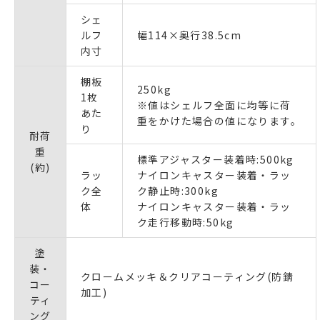
シェ
ルフ
幅114×奥行38.5cm
内寸
棚板
250kg
1枚
※値はシェルフ全面に均等に荷
あた
重をかけた場合の値になります。
り
耐荷
重
標準アジャスター装着時:500kg
(約)
ラッ
ナイロンキャスター装着・ラッ
ク全
ク静止時:300kg
体
ナイロンキャスター装着・ラッ
ク走行移動時:50kg
塗
装・
クロームメッキ＆クリアコーティング(防錆
コー
加工)
ティ
ング