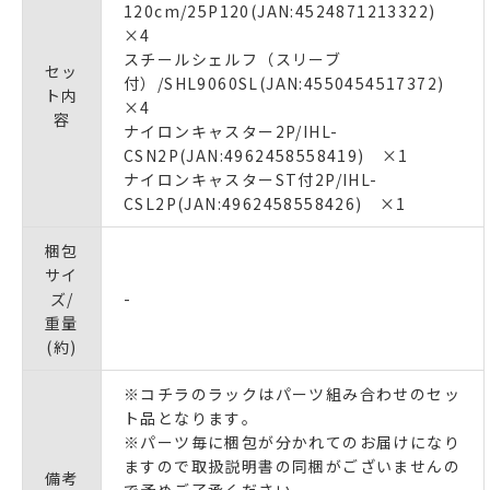
120cm/25P120(JAN:4524871213322)
×4
スチールシェルフ（スリーブ
セッ
付）/SHL9060SL(JAN:4550454517372)
ト内
×4
容
ナイロンキャスター2P/IHL-
CSN2P(JAN:4962458558419) ×1
ナイロンキャスターST付2P/IHL-
CSL2P(JAN:4962458558426) ×1
梱包
サイ
ズ/
-
重量
(約)
※コチラのラックはパーツ組み合わせのセッ
ト品となります｡
※パーツ毎に梱包が分かれてのお届けになり
ますので取扱説明書の同梱がございませんの
備考
で予めご了承ください｡