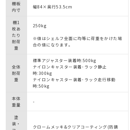
棚板
幅84×奥行53.5cm
内寸
棚1
250kg
枚あ
たり
※値はシェルフ全面に均等に荷重をかけた場
耐荷
合の値になります｡
重
標準アジャスター装着時:500kg
全体
ナイロンキャスター装着･ラック静止
耐荷
時:300kg
重
ナイロンキャスター装着･ラック走行移動
時:50kg
本体
-
重量
塗
装・
クロームメッキ&クリアコーティング(防錆
コー