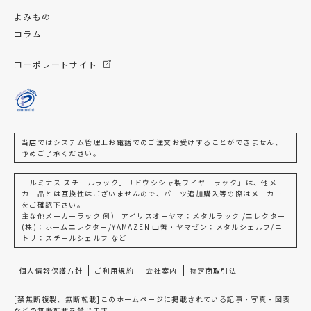
よみもの
コラム
コーポレートサイト
当店ではシステム管理上お電話でのご注文お受けすることができません、
予めご了承ください。
「ルミナス スチールラック」「ドウシシャ製ワイヤーラック」は、他メー
カー品とは互換性はございませんので、パーツ追加購入等の際はメーカー
をご確認下さい。
主な他メーカーラック 例） アイリスオーヤマ：メタルラック /エレクター
(株)：ホームエレクター/YAMAZEN 山善・ヤマゼン：メタルシェルフ/ニ
トリ：スチールシェルフ など
個人情報保護方針
ご利用規約
会社案内
特定商取引法
[禁無断複製、無断転載]このホームページに掲載されている記事・写真・図表
などの無断転載を禁じます。