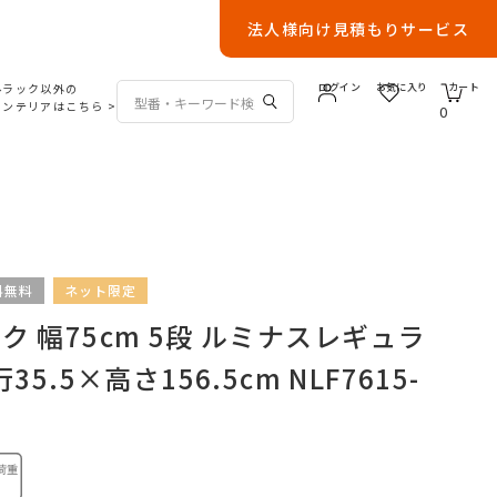
法人様向け見積もりサービス
ルラック以外の
ログイン
お気に入り
カート
インテリアはこちら
>
0
料無料
ネット限定
 幅75cm 5段 ルミナスレギュラ
35.5×高さ156.5cm NLF7615-