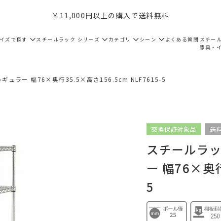
￥11,000円以上の購入で送料無料
サイズで探す
スチールラック シリーズ
カテゴリ
シーン
よくある質問
スチー
家具・
ュラー 幅76×奥行35.5×高さ156.5cm NLF7615-5
交換保証対象品
送
スチールラック
ー 幅76×奥行
5