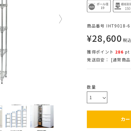
商品番号
IHT9018-6
¥
28,600
税
獲得ポイント
286
pt
発送目安：
[通常商品
カー