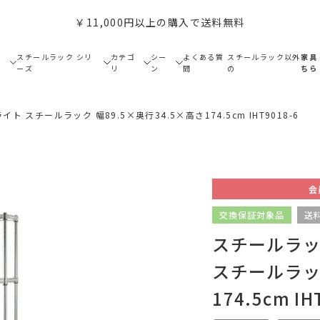
￥11,000円以上の購入で送料無料
で
スチールラック シリ
カテゴ
シー
よくある質
スチールラック以外
家具
ーズ
リ
ン
問
の
ちら
ト スチールラック 幅89.5×奥行34.5×高さ174.5cm IHT9018-6
会
交換保証対象品
送
スチールラック
スチールラック
174.5cm IH