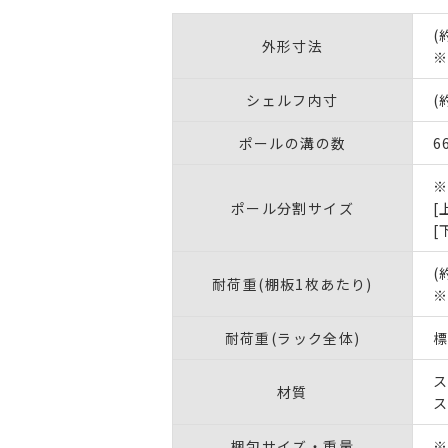
(
外形寸法
※
シェルフ内寸
(
ポールの溝の数
6
ポール分割サイズ
[
[
(
耐荷重(棚板1枚あたり)
※
耐荷重(ラック全体)
標
ス
材質
ス
梱包サイズ・重量