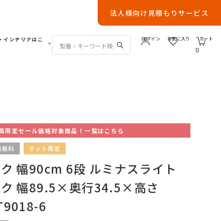
法人様向け見積もりサービス
・インテリアはこ
ログイン
お気に入り
カート
>
0
員限定セール価格対象商品！一覧はこちら
料無料
ネット限定
 幅90cm 6段 ルミナスライト
 幅89.5×奥行34.5×高さ
T9018-6