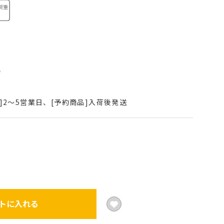
込
]2～5営業日、[予約商品]入荷後発送
トに入れる