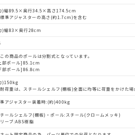
約)幅89.5×奥行34.5×高さ174.5cm
標準アジャスターの高さ(約1.7cm)を含む
約)幅83×奥行28cm
6
※この商品のポールは分割式となっています。
上部ポール]85.1cm
下部ポール]86.8cm
約)150kg
耐荷重は、スチールシェルフ(棚板)全面に均等に荷重をかけた場
準アジャスター装着時:(約)400kg
チールシェルフ(棚板)・ポール:スチール(クロームメッキ)
リーブ:ABS樹脂
※ネット限定商品の為、パーツ単位での出荷となります。