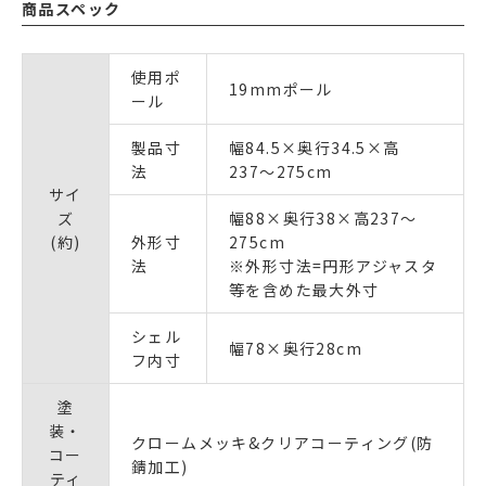
商品スペック
使用ポ
19mmポール
ール
製品寸
幅84.5×奥行34.5×高
法
237〜275cm
サイ
ズ
幅88×奥行38×高237〜
(約)
外形寸
275cm
法
※外形寸法=円形アジャスタ
等を含めた最大外寸
シェル
幅78×奥行28cm
フ内寸
塗
装・
クロームメッキ&クリアコーティング(防
コー
錆加工)
ティ