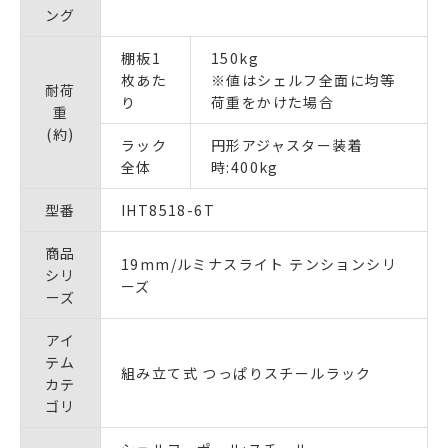
ング
棚板1
150kg
枚あた
※値はシェルフ全面に均等
耐荷
り
荷重をかけた場合
重
(約)
ラック
円形アジャスター装着
全体
時:400kg
型番
IHT8518-6T
商品
19mm/ルミナスライト テンションシリ
シリ
ーズ
ーズ
アイ
テム
組み立て式 つっぱりスチールラック
カテ
ゴリ