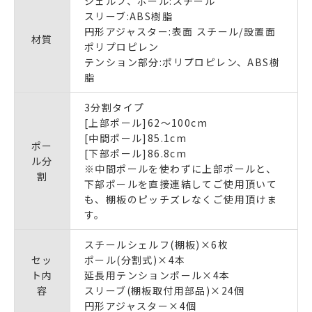
シェルフ、ポール:スチール
スリーブ:ABS樹脂
円形アジャスター:表面 スチール/設置面
材質
ポリプロピレン
テンション部分:ポリプロピレン、ABS樹
脂
3分割タイプ
[上部ポール]62〜100cm
[中間ポール]85.1cm
ポー
[下部ポール]86.8cm
ル分
※中間ポールを使わずに上部ポールと、
割
下部ポールを直接連結してご使用頂いて
も、棚板のピッチズレなくご使用頂けま
す。
スチールシェルフ(棚板)×6枚
セッ
ポール(分割式)×4本
ト内
延長用テンションポール×4本
容
スリーブ(棚板取付用部品)×24個
円形アジャスター×4個