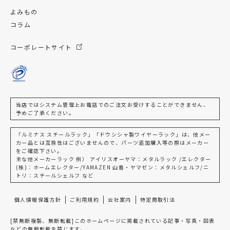
よみもの
コラム
コーポレートサイト
当店ではシステム管理上お電話でのご注文お受けすることができません、
予めご了承ください。
「ルミナス スチールラック」「ドウシシャ製ワイヤーラック」は、他メー
カー品とは互換性はございませんので、パーツ追加購入等の際はメーカー
をご確認下さい。
主な他メーカーラック 例） アイリスオーヤマ：メタルラック /エレクター
(株)：ホームエレクター/YAMAZEN 山善・ヤマゼン：メタルシェルフ/ニ
トリ：スチールシェルフ など
個人情報保護方針
ご利用規約
会社案内
特定商取引法
[禁無断複製、無断転載]このホームページに掲載されている記事・写真・図表
などの無断転載を禁じます。