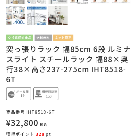
交換保証対象品
送料無料
ネット限定
突っ張りラック 幅85cm 6段 ルミナ
スライト スチールラック 幅88×奥
行38×高さ237-275cm IHT8518-
6T
商品番号
IHT8518-6T
¥
32,800
税込
獲得ポイント
328
pt