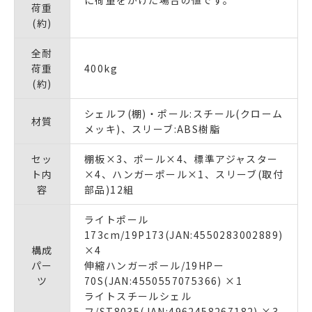
荷重
(約)
全耐
荷重
400kg
(約)
シェルフ(棚)・ポール:スチール(クローム
材質
メッキ)、スリーブ:ABS樹脂
セッ
棚板×3、ポール×4、標準アジャスター
ト内
×4、ハンガーポール×1、スリーブ(取付
容
部品)12組
ライトポール
173cm/19P173(JAN:4550283002889)
構成
×4
パー
伸縮ハンガーポール/19HPー
ツ
70S(JAN:4550557075366) ×1
ライトスチールシェル
フ/ST8035(JAN:4962458267182) ×3