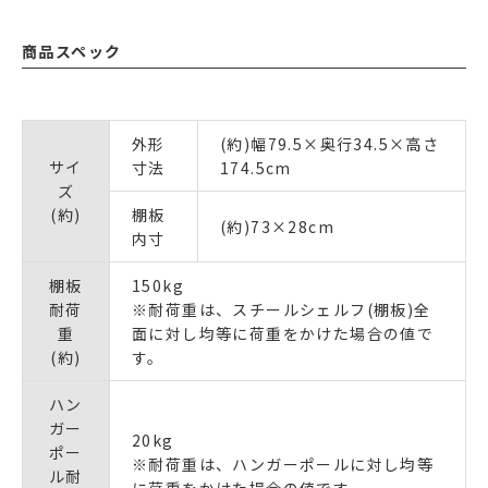
商品スペック
外形
(約)幅79.5×奥行34.5×高さ
サイ
寸法
174.5cm
ズ
(約)
棚板
(約)73×28cm
内寸
棚板
150kg
耐荷
※耐荷重は、スチールシェルフ(棚板)全
重
面に対し均等に荷重をかけた場合の値で
(約)
す。
ハン
ガー
20kg
ポー
※耐荷重は、ハンガーポールに対し均等
ル耐
に荷重をかけた場合の値です。