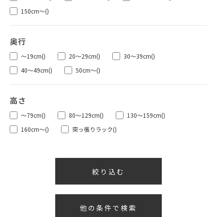
150cm～
()
～19cm
()
20～29cm
()
30～39cm
()
40～49cm
()
50cm～
()
～79cm
()
80～129cm
()
130～159cm
()
160cm～
()
突っ張りラック
()
他の条件で検索