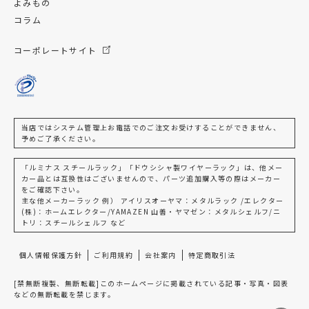
よみもの
コラム
コーポレートサイト
当店ではシステム管理上お電話でのご注文お受けすることができません、
予めご了承ください。
「ルミナス スチールラック」「ドウシシャ製ワイヤーラック」は、他メー
カー品とは互換性はございませんので、パーツ追加購入等の際はメーカー
をご確認下さい。
主な他メーカーラック 例） アイリスオーヤマ：メタルラック /エレクター
(株)：ホームエレクター/YAMAZEN 山善・ヤマゼン：メタルシェルフ/ニ
トリ：スチールシェルフ など
個人情報保護方針
ご利用規約
会社案内
特定商取引法
[禁無断複製、無断転載]このホームページに掲載されている記事・写真・図表
などの無断転載を禁じます。