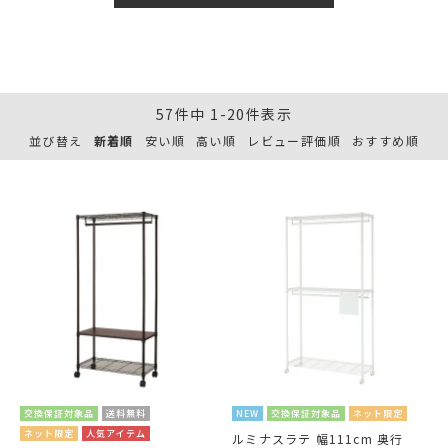
57
件中
1
-
20
件表示
並び替え
新着順
安い順
高い順
レビュー評価順
おすすめ順
交換保証対象品
送料無料
NEW
交換保証対象品
ネット限定
ネット限定
人気アイテム
ルミナスラテ 幅111cm 奥行