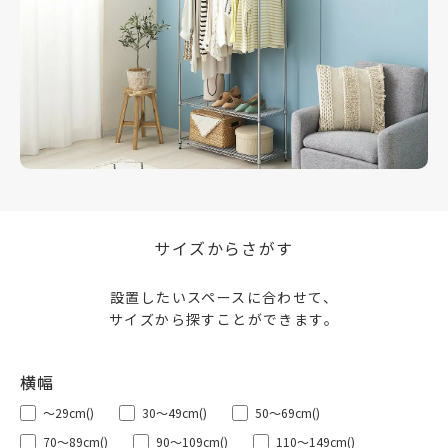
サイズからさがす
設置したいスペースに合わせて、
サイズから探すことができます。
～29cm
()
30～49cm
()
50～69cm
()
70～89cm
()
90～109cm
()
110～149cm
()