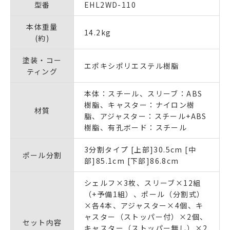
型番
EHL2WD-110
本体重量
14.2kg
(約)
塗装・コー
エポキシポリエステル樹脂
ティング
本体：スチール、スリーブ：ABS
樹脂、キャスター：ナイロン樹
材質
脂、アジャスター：スチール+ABS
樹脂、有孔ボード：スチール
3分割タイプ [上部]30.5cm [中
ポール分割
部]85.1cm [下部]86.8cm
シェルフ×3枚、スリーブ×12組
（+予備1組）、ポール（分割式）
×各4本、アジャスター×4個、キ
ャスター（ストッパー付）×2個、
セット内容
キャスター（ストッパー無し）×2