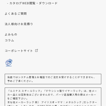
カタログWEB閲覧・ダウンロード
よくあるご質問
法人様向けお見積り
よみもの
コラム
コーポレートサイト
当店ではシステム管理上お電話でのご注文お受けすることができません、
予めご了承ください。
「ルミナス スチールラック」「ドウシシャ製ワイヤーラック」は、他メー
カー品とは互換性はございませんので、パーツ追加購入等の際はメーカー
をご確認下さい。
主な他メーカーラック 例） アイリスオーヤマ：メタルラック /エレクター
(株)：ホームエレクター/YAMAZEN 山善・ヤマゼン：メタルシェルフ/ニ