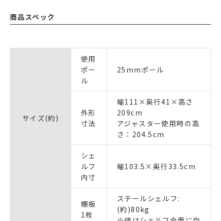
商品スペック
使用
ポー
25mmポール
ル
幅111×奥行41×高さ
外形
209cm
サイズ(約)
寸法
アジャスター使用時の高
さ：204.5cm
シェ
ルフ
幅103.5×奥行33.5cm
内寸
スチールシェルフ:
棚板
(約)80kg
1枚
※値はシェルフ全面に均