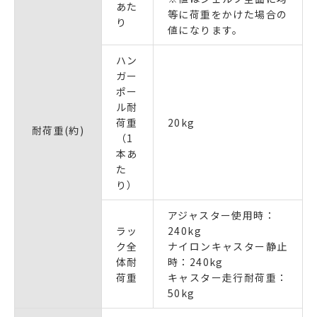
あた
等に荷重をかけた場合の
り
値になります。
ハン
ガー
ポー
ル耐
荷重
20kg
耐荷重(約)
（1
本あ
た
り）
アジャスター使用時：
ラッ
240kg
ク全
ナイロンキャスター静止
体耐
時：240kg
荷重
キャスター走行耐荷重：
50kg