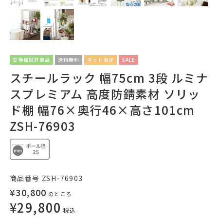
交換保証対象品
送料無料
ネット限定
SALE
スチールラック 幅75cm 3段 ルミナ
スプレミアム 高度防錆素材 ソリッ
ド棚 幅76×奥行46×高さ101cm
ZSH-76903
商品番号
ZSH-76903
¥
30,800
のところ
¥
29,800
税込