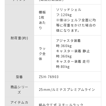
ソリッドシェル
棚板
フ:120kg
1枚
※値はシェルフ全面に均
あた
等に荷重をかけた場合の
り
値になります。
耐荷重(約)
アジャスタ装着
時:360kg
ラッ
キャスター装着 静止
ク全
時:360kg
体
キャスター装着 走行
時:80kg
型番
ZSH-76903
商品シリー
25mm/ルミナスプレミアムライン
ズ
アイテムカ
組み立て式 スチールラック