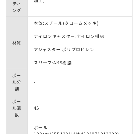
加工)
ティ
ング
本体:スチール(クロームメッキ)
ナイロンキャスター:ナイロン樹脂
材質
アジャスター:ポリプロピレン
スリーブ:ABS樹脂
ポー
ル分
-
割
ポー
ル溝
45
数
ポール
120cm/25P120(JAN:4524871213322)