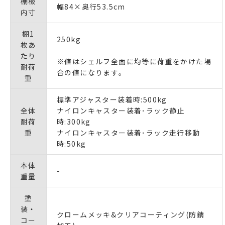
棚板
幅84×奥行53.5cm
内寸
棚1
250kg
枚あ
たり
※値はシェルフ全面に均等に荷重をかけた場
耐荷
合の値になります｡
重
標準アジャスター装着時:500kg
全体
ナイロンキャスター装着･ラック静止
耐荷
時:300kg
重
ナイロンキャスター装着･ラック走行移動
時:50kg
本体
-
重量
塗
装・
クロームメッキ&クリアコーティング(防錆
コー