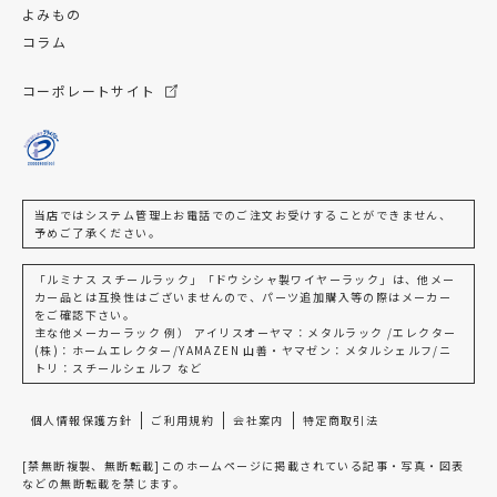
よみもの
コラム
コーポレートサイト
当店ではシステム管理上お電話でのご注文お受けすることができません、
予めご了承ください。
「ルミナス スチールラック」「ドウシシャ製ワイヤーラック」は、他メー
カー品とは互換性はございませんので、パーツ追加購入等の際はメーカー
をご確認下さい。
主な他メーカーラック 例） アイリスオーヤマ：メタルラック /エレクター
(株)：ホームエレクター/YAMAZEN 山善・ヤマゼン：メタルシェルフ/ニ
トリ：スチールシェルフ など
個人情報保護方針
ご利用規約
会社案内
特定商取引法
[禁無断複製、無断転載]このホームページに掲載されている記事・写真・図表
などの無断転載を禁じます。