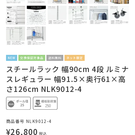
NEW
交換保証対象品
送料無料
ネット限定
スチールラック 幅90cm 4段 ルミナ
スレギュラー 幅91.5×奥行61×高
さ126cm NLK9012-4
商品番号
NLK9012-4
¥
26,800
税込