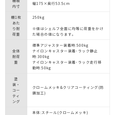
棚板
幅175×奥行53.5cm
内寸
棚1枚
250kg
あた
り耐
※値はシェルフ全面に均等に荷重をかけ
荷重
た場合の値になります｡
標準アジャスター装着時:500kg
全体
ナイロンキャスター装着･ラック静止
耐荷
時:300kg
重
ナイロンキャスター装着･ラック走行移
動時:50kg
塗
装・
クロームメッキ&クリアコーティング(防
コー
錆加工)
ティ
ング
本体:スチール(クロームメッキ)