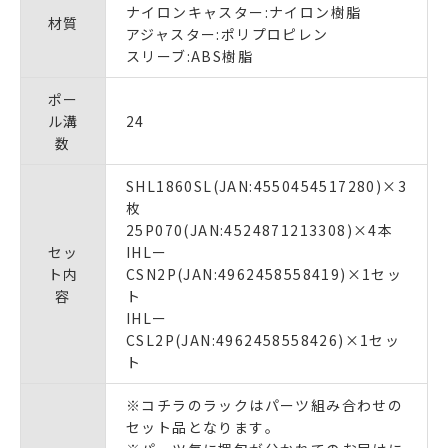
ナイロンキャスター:ナイロン樹脂
材質
アジャスター:ポリプロピレン
スリーブ:ABS樹脂
ポー
ル溝
24
数
SHL1860SL(JAN:4550454517280)×3
枚
25P070(JAN:4524871213308)×4本
セッ
IHLー
ト内
CSN2P(JAN:4962458558419)×1セッ
容
ト
IHLー
CSL2P(JAN:4962458558426)×1セッ
ト
※コチラのラックはパーツ組み合わせの
セット品となります｡