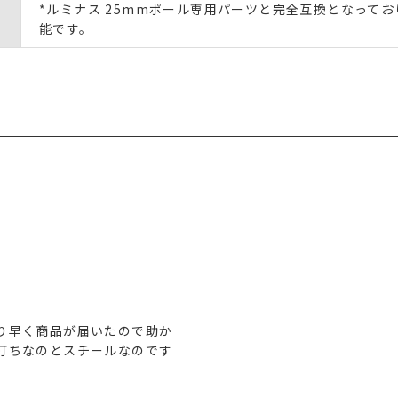
*ルミナス 25mmポール専用パーツと完全互換となって
能です。
り早く商品が届いたので助か
打ちなのとスチールなのです