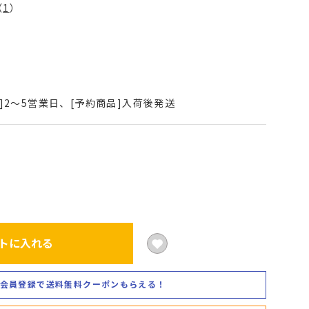
（
1
）
3
]2～5営業日、[予約商品]入荷後発送
トに入れる
会員登録で送料無料クーポンもらえる！