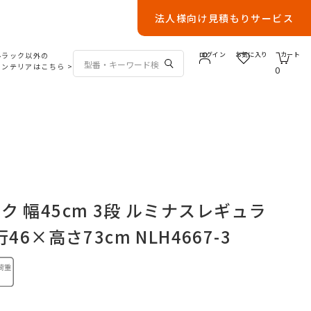
法人様向け見積もりサービス
ルラック以外の
ログイン
お気に入り
カート
インテリアはこちら
>
0
 幅45cm 3段 ルミナスレギュラ
46×高さ73cm NLH4667-3