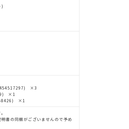
)
54517297) ×3
19) ×1
58426) ×1
す。
説明書の同梱がございませんので予め