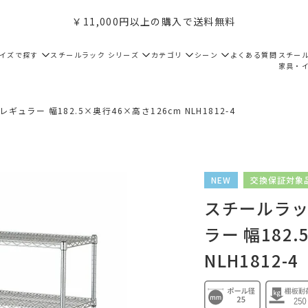
￥11,000円以上の購入で送料無料
サイズで探す
スチールラック シリーズ
カテゴリ
シーン
よくある質問
スチー
家具・
ギュラー 幅182.5×奥行46×高さ126cm NLH1812-4
NEW
交換保証対象
スチールラック
ラー 幅182
NLH1812-4