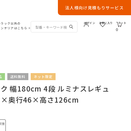
法人様向け見積もりサービス
ルラック以外の
ログイン
お気に入り
カート
インテリアはこちら
>
0
品
送料無料
ネット限定
 幅180cm 4段 ルミナスレギュ
.5×奥行46×高さ126cm