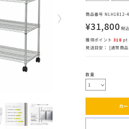
商品番号
NLH1812-
¥
31,800
税
獲得ポイント
318
pt
発送目安：
[通常商品
カー