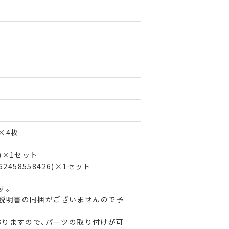
)×4枚
9)×1セット
2458558426)×1セット
す｡
説明書の同梱がございませんので予
おりますので､パーツの取り付けが可