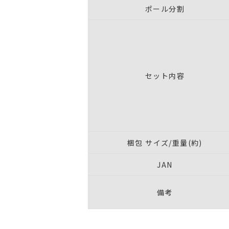
ポール分割
セット内容
梱包 サイズ/重量(約)
JAN
備考