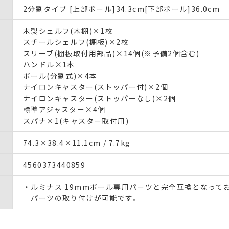
2分割タイプ [上部ポール]34.3cm[下部ポール]36.0cm
木製シェルフ(木棚)×1枚
スチールシェルフ(棚板)×2枚
スリーブ(棚板取付用部品)×14個(※予備2個含む)
ハンドル×1本
ポール(分割式)×4本
ナイロンキャスター(ストッパー付)×2個
ナイロンキャスター(ストッパーなし)×2個
標準アジャスター×4個
スパナ×1(キャスター取付用)
74.3×38.4×11.1cm / 7.7kg
4560373440859
・ルミナス 19mmポール専用パーツと完全互換となって
パーツの取り付けが可能です。