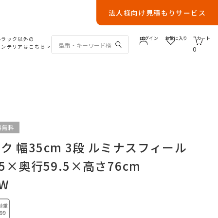
法人様向け見積もりサービス
ルラック以外の
ログイン
お気に入り
カート
インテリアはこちら
>
0
料無料
 幅35cm 3段 ルミナスフィール
.5×奥行59.5×高さ76cm
MW