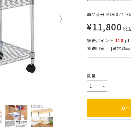
商品番号
MD6074-3
¥
11,800
税
獲得ポイント
118
pt
発送目安：
[通常商品
カー