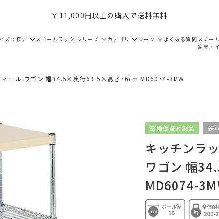
￥11,000円以上の購入で送料無料
サイズで探す
スチールラック シリーズ
カテゴリ
シーン
よくある質問
スチー
家具・
ール ワゴン 幅34.5×奥行59.5×高さ76cm MD6074-3MW
交換保証対象品
送
キッチンラック
ワゴン 幅34
MD6074-3