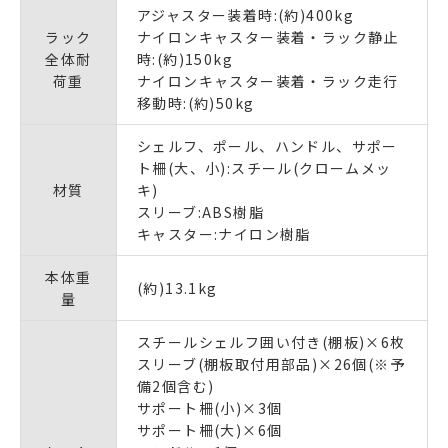
アジャスター装着時:(約)400kg
ラック
ナイロンキャスター装着・ラック静止
全体耐
時:(約)150kg
荷重
ナイロンキャスター装着・ラック走行
移動時:(約)50kg
シェルフ、ポール、ハンドル、サポー
ト柵(大、小):スチール(クロームメッ
材質
キ)
スリーブ:ABS樹脂
キャスター:ナイロン樹脂
本体重
(約)13.1kg
量
スチールシェルフ囲い付き(棚板)×6枚
スリーブ(棚板取付用部品)×26個(※予
備2個含む)
サポート柵(小)×3個
サポート柵(大)×6個