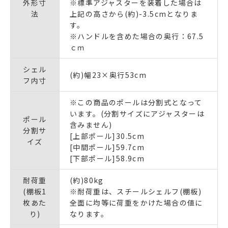
外形寸
※標準アジャスターを装着した場合は
法
上記の高さから(約)-3.5cmとなりま
す。
※ハンドルを含めた場合の奥行：67.5
ｃｍ
シェル
(約)幅23×奥行53cm
フ内寸
※この商品のポールは分割式となって
います。(分割サイズにアジャスターは
ポール
含みません)
分割サ
[上部ポール]30.5cm
イズ
[中間ポール]59.7cm
[下部ポール]58.9cm
耐荷重
(約)80kg
(棚板1
※耐荷重は、スチールシェルフ(棚板)
枚あた
全面に均等に荷重をかけた場合の値に
り)
なります。