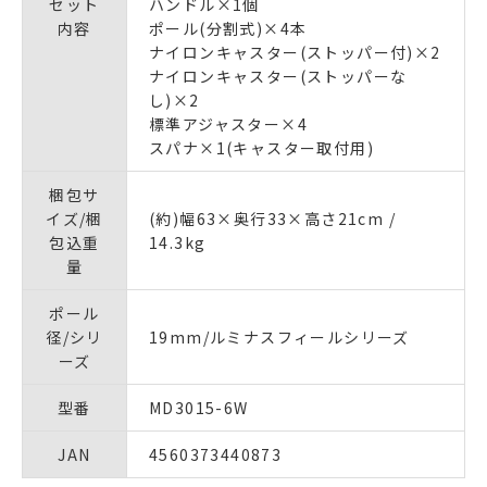
セット
ハンドル×1個
内容
ポール(分割式)×4本
ナイロンキャスター(ストッパー付)×2
ナイロンキャスター(ストッパーな
し)×2
標準アジャスター×4
スパナ×1(キャスター取付用)
梱包サ
イズ/梱
(約)幅63×奥行33×高さ21cm /
包込重
14.3kg
量
ポール
径/シリ
19mm/ルミナスフィールシリーズ
ーズ
型番
MD3015-6W
JAN
4560373440873