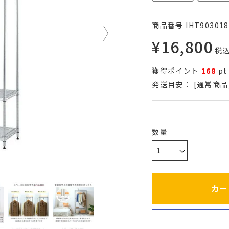
商品番号
IHT903018
¥
16,800
税
獲得ポイント
168
pt
発送目安：
[通常商品
カー