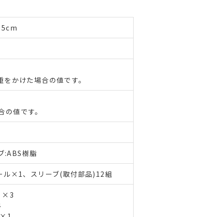
.5cm
重をかけた場合の値です。
合の値です。
:ABS樹脂
ル×1、スリーブ(取付部品)12組
 ×3
4
 ×1