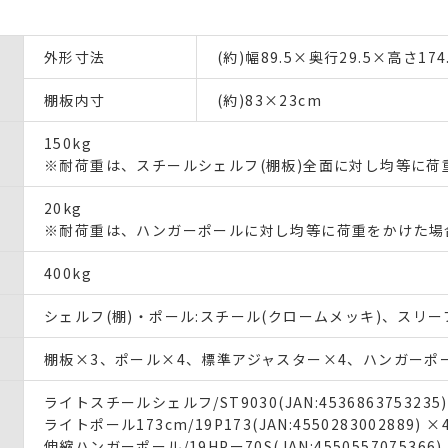
外形寸法
(約)幅89.5×奥行29.5×高さ174
棚板内寸
(約)83×23cm
150kg
※耐荷重は、スチールシェルフ(棚板)全面に対し均等に荷
20kg
※耐荷重は、ハンガーポールに対し均等に荷重をかけた場
400kg
シェルフ(棚)・ポール:スチール(クロームメッキ)、スリーブ
棚板×3、ポール×4、標準アジャスター×4、ハンガーポー
ライトスチールシェルフ/ST9030(JAN:4536863753235)
ライトポール173cm/19P173(JAN:4550283002889) ×
伸縮ハンガーポール/19HPー70S(JAN:4550557075366)