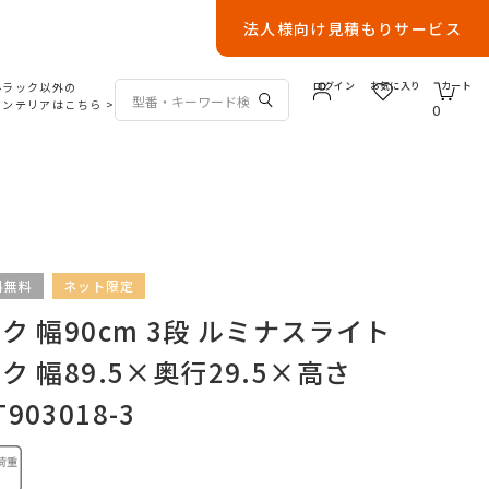
法人様向け見積もりサービス
ルラック以外の
ログイン
お気に入り
カート
インテリアはこちら
>
0
料無料
ネット限定
 幅90cm 3段 ルミナスライト
 幅89.5×奥行29.5×高さ
T903018-3