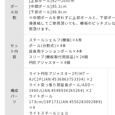
[上部ポール]62〜100cm
ポー
[中間ポール]85.1cm
ル分
[下部ポール]86.8cm
割
※中間ポールを使わずに上部ポールと、下部ポ
接連結してご使用頂いても、棚板のピッチズレ
用頂けます。
スチールシェルフ(棚板)×6枚
セッ
ポール(分割式)×4本
ト内
延長用テンションポール×4本
容
スリーブ(棚板取付用部品)×24個
円形アジャスター×4個
ライト円形アジャスター2P/IHTー
AJC2P(JAN:4536863753334) ×2
ライト突っ張り用延長ポール/ADDー
構成
1960J(JAN:4548934265264) ×2
パー
ライトポール
ツ
173cm/19P173(JAN:4550283002889)
×4
ライトスチールシェル