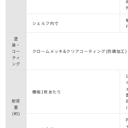
シェルフ内寸
塗
装・
コー
クロームメッキ&クリアコーティング(防錆加工)
ティ
ング
棚板1枚あたり
耐荷
重
(約)