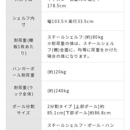
178.5cm
シェルフ内
幅103.5×奥行33.5cm
寸
スチールシェルフ:(約)80kg
耐荷重(棚
※耐荷重の値は、スチールシェル
板1枚あた
フ(棚)全面に、均等に荷重をかけた
り)
場合の値になります。
ハンガーポ
(約)20kg
ール耐荷重
耐荷重(ラ
(約)240kg
ック全体)
ポール分割
2分割タイプ [上部ポール]約
サイズ
85.1cm[下部ポール]約86.8cm
スチールシェルフ・ポール・ハン