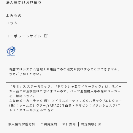
法人様向けお見積り
よみもの
コラム
コーポレートサイト
当店ではシステム管理上お電話でのご注文お受けすることができません、
予めご了承ください。
「ルミナス スチールラック」「ドウシシャ製ワイヤーラック」は、他メー
カー品とは互換性はございませんので、パーツ追加購入等の際はメーカー
をご確認下さい。
主な他メーカーラック 例） アイリスオーヤマ：メタルラック /エレクター
(株)：ホームエレクター/YAMAZEN 山善・ヤマゼン：メタルシェルフ/ニ
トリ：スチールシェルフ など
個人情報保護方針
ご利用規約
会社案内
特定商取引法