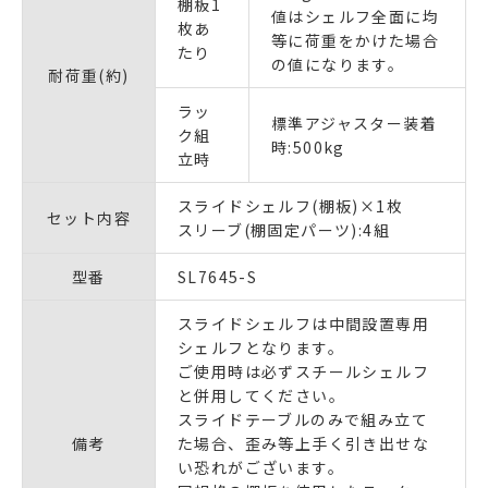
棚板1
値はシェルフ全面に均
枚あ
等に荷重をかけた場合
たり
の値になります。
耐荷重(約)
ラッ
標準アジャスター装着
ク組
時:500kg
立時
スライドシェルフ(棚板)×1枚
セット内容
スリーブ(棚固定パーツ):4組
型番
SL7645-S
スライドシェルフは中間設置専用
シェルフとなります。
ご使用時は必ずスチールシェルフ
と併用してください。
スライドテーブルのみで組み立て
備考
た場合、歪み等上手く引き出せな
い恐れがございます。