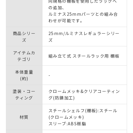
同規格の棚板を使用したラックへ
の追加、
ルミナス25mmパーツとの組み合
わせが可能です。
商品シリー
25mm/ルミナスレギュラーシリー
ズ
ズ
アイテムカ
組み立て式 スチールラック用 棚板
テゴリ
本体重量
-
(約)
塗装・コー
クロームメッキ&クリアコーティン
ティング
グ(防錆加工)
スチールシェルフ(棚板):スチール
材質
(クロームメッキ)
スリーブ:ABS樹脂