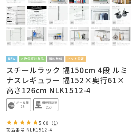
NEW
交換保証対象品
送料無料
ネット限定
スチールラック 幅150cm 4段 ルミ
ナスレギュラー 幅152×奥行61×
高さ126cm NLK1512-4
5.00
（
1
）
商品番号
NLK1512-4