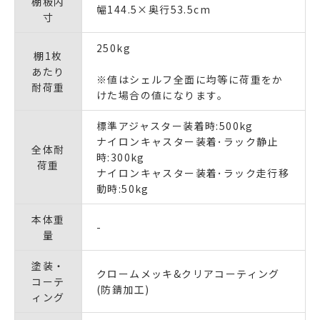
棚板内
幅144.5×奥行53.5cm
寸
250kg
棚1枚
あたり
※値はシェルフ全面に均等に荷重をか
耐荷重
けた場合の値になります｡
標準アジャスター装着時:500kg
ナイロンキャスター装着･ラック静止
全体耐
時:300kg
荷重
ナイロンキャスター装着･ラック走行移
動時:50kg
本体重
-
量
塗装・
クロームメッキ&クリアコーティング
コーテ
(防錆加工)
ィング