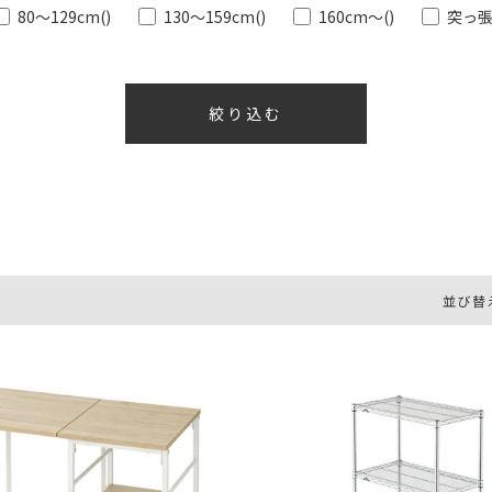
80～129cm
()
130～159cm
()
160cm～
()
突っ
並び替