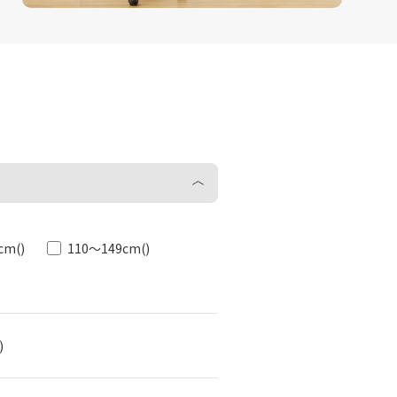
cm
()
110～149cm
()
)