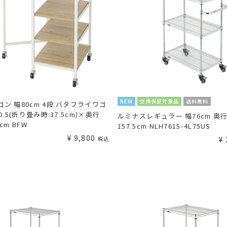
NEW
交換保証対象品
送料無料
ン 幅80cm 4段 バタフライワゴ
0.5(折り畳み時:37.5cm)×奥行
ルミナスレギュラー 幅76cm 奥行
cm BFW
157.5cm NLH7615-4L75US
¥
9,800
¥
税込