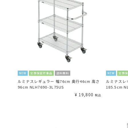
NEW
交換保証対象品
送料無料
NEW
交換
ルミナスレギュラー 幅76cm 奥行46cm 高さ
ルミナスレギ
96cm NLH7690-3L75US
185.5cm N
¥
19,800
税込