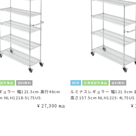
保証対象品
送料無料
NEW
交換保証対象品
送料無料
ュラー 幅121.5cm 奥行46cm
ルミナスレギュラー 幅121.5cm 
m NLH1218-5L75US
高さ157.5cm NLH1215-4L75US
¥
27,300
¥
税込