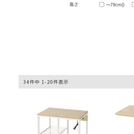
～79cm
()
34
件中
1
-
20
件表示