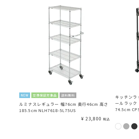
NEW
交換保証対象品
送料無料
キッチンラッ
ールラック 
ルミナスレギュラー 幅76cm 奥行46cm 高さ
74.5cm CP
185.5cm NLH7618-5L75US
¥
23,800
税込