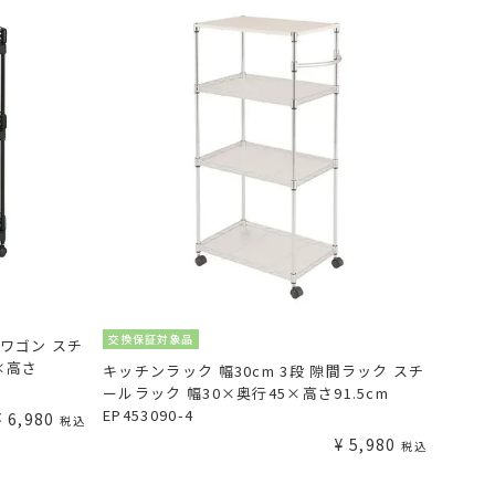
交換保証対象品
間ワゴン スチ
×高さ
キッチンラック 幅30cm 3段 隙間ラック スチ
ールラック 幅30×奥行45×高さ91.5cm
EP453090-4
¥
6,980
税込
¥
5,980
税込