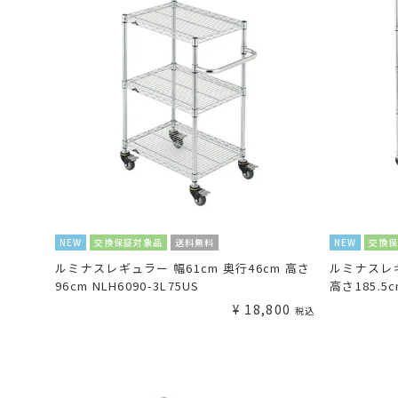
NEW
交換保証対象品
送料無料
NEW
交換
ルミナスレギュラー 幅61cm 奥行46cm 高さ
ルミナスレギ
96cm NLH6090-3L75US
高さ185.5c
¥
18,800
税込