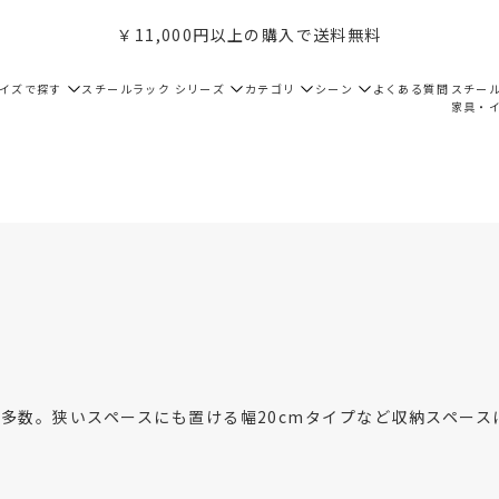
￥11,000円以上の購入で送料無料
サイズで探す
スチールラック シリーズ
カテゴリ
シーン
よくある質問
スチー
家具・
多数。狭いスペースにも置ける幅20cmタイプなど収納スペース