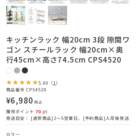
キッチンラック 幅20cm 3段 隙間ワ
ゴン スチールラック 幅20cm×奥
行45cm×高さ74.5cm CPS4520
5.00
（
1
）
商品番号
CPS4520
¥
6,980
税込
獲得ポイント
70
pt
発送目安：
[通常商品]2～5営業日、[予約商品]入荷後発送
カラー