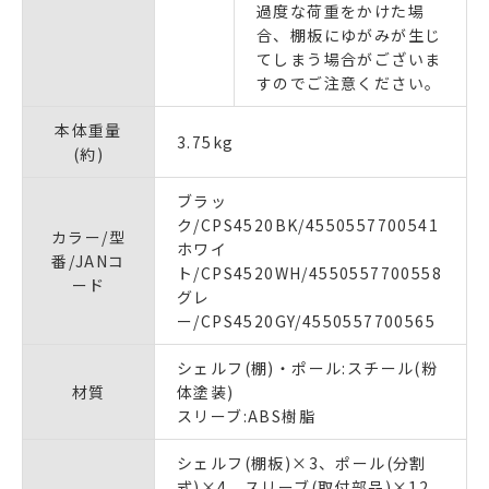
過度な荷重をかけた場
合、棚板にゆがみが生じ
てしまう場合がございま
すのでご注意ください。
本体重量
3.75kg
(約)
ブラッ
ク/CPS4520BK/4550557700541
カラー/型
ホワイ
番/JANコ
ト/CPS4520WH/4550557700558
ード
グレ
ー/CPS4520GY/4550557700565
シェルフ(棚)・ポール:スチール(粉
材質
体塗装)
スリーブ:ABS樹脂
シェルフ(棚板)×3、ポール(分割
式)×4、スリーブ(取付部品)×12