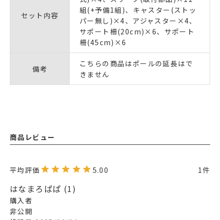
組(+予備1組)、キャスター(ストッ
セット内容
パー無し)×4、アジャスター×4、
サポート柵(20cm)×6、サポート
柵(45cm)×6
こちらの商品はポールの延長はで
備考
きません
商品レビュー
5.00
1
はなまろぱぱ
1
購入者
非公開