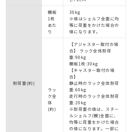
棚板
30kg
1枚
※値はシェルフ全面に均
あた
等に荷重をかけた場合の
り
値になります。
【アジャスター取付の場
合】 ラック全体耐荷
重:90kg
棚板1枚:30kg
【キャスター取付の場
合】
耐荷重(約)
静止時のラック全体耐荷
ラッ
重:60kg
ク全
走行時のラック全体耐荷
体
重:20kg
(約)
※耐荷重の値は、スチー
ルシェルフ(棚)全面に、
均等に荷重をかけた場合
の値になります。一部に