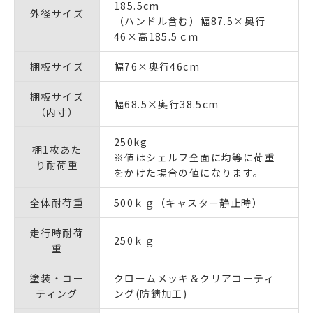
185.5cm
外径サイズ
（ハンドル含む）幅87.5×奥行
46×高185.5ｃｍ
棚板サイズ
幅76×奥行46cm
棚板サイズ
幅68.5×奥行38.5cm
（内寸）
250kg
棚1枚あた
※値はシェルフ全面に均等に荷重
り耐荷重
をかけた場合の値になります。
全体耐荷重
500ｋｇ（キャスター静止時）
走行時耐荷
250ｋｇ
重
塗装・コー
クロームメッキ＆クリアコーティ
ティング
ング(防錆加工)