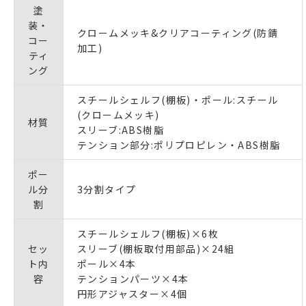
塗
装・
クロームメッキ&クリアコーティング(防錆
コー
加工)
ティ
ング
スチールシェルフ(棚板)・ポール:スチール
(クロームメッキ)
材質
スリーブ:ABS樹脂
テンション部分:ポリプロピレン・ABS樹脂
ポー
ル分
3分割タイプ
割
スチールシェルフ(棚板)×6枚
セッ
スリーブ(棚板取付用部品)×24組
ト内
ポール×4本
容
テンションパーツ×4本
円形アジャスター×4個