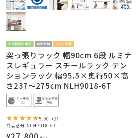
交換保証対象品
送料無料
ネット限定
突っ張りラック 幅90cm 6段 ルミナ
スレギュラー スチールラック テン
ションラック 幅95.5×奥行50×高
さ237～275cm NLH9018-6T
5.00
（
1
）
商品番号
NLH9018-6T
¥
27,800
税込