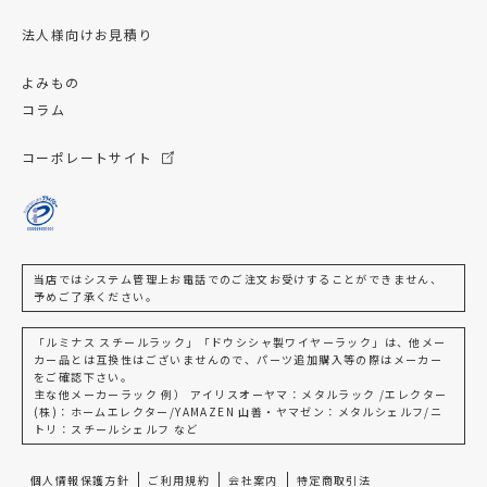
法人様向けお見積り
よみもの
コラム
コーポレートサイト
当店ではシステム管理上お電話でのご注文お受けすることができません、
予めご了承ください。
「ルミナス スチールラック」「ドウシシャ製ワイヤーラック」は、他メー
カー品とは互換性はございませんので、パーツ追加購入等の際はメーカー
をご確認下さい。
主な他メーカーラック 例） アイリスオーヤマ：メタルラック /エレクター
(株)：ホームエレクター/YAMAZEN 山善・ヤマゼン：メタルシェルフ/ニ
トリ：スチールシェルフ など
個人情報保護方針
ご利用規約
会社案内
特定商取引法