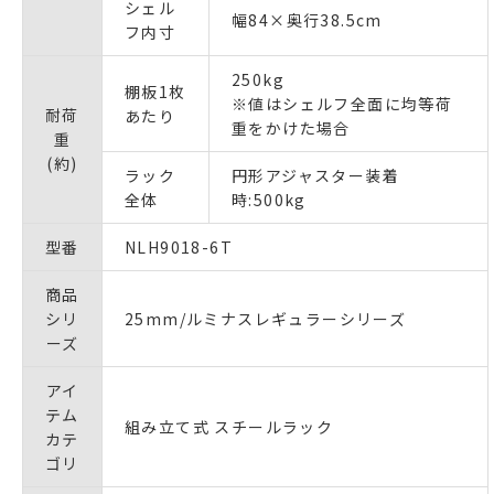
シェル
幅84×奥行38.5cm
フ内寸
250kg
棚板1枚
※値はシェルフ全面に均等荷
耐荷
あたり
重をかけた場合
重
(約)
ラック
円形アジャスター装着
全体
時:500kg
型番
NLH9018-6T
商品
シリ
25mm/ルミナスレギュラーシリーズ
ーズ
アイ
テム
組み立て式 スチールラック
カテ
ゴリ