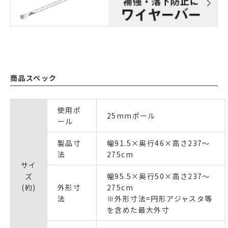
商品スペック
使用ポ
25mmポール
ール
製品寸
幅91.5×奥行46×高さ237～
法
275cm
サイ
ズ
幅95.5×奥行50×高さ237～
(約)
外形寸
275cm
法
※外形寸法=円形アジャスタ等
を含めた最大外寸