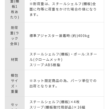
重(棚
※耐荷重は、スチールシェルフ(棚板)全
板1
面に均等に荷重をかけた場合の値になり
枚あ
ます。
たり)
耐荷
重(ラ
標準アジャスター装着時:(約)400kg
ック
全体)
スチールシェルフ(棚板)・ポール:スチー
材質
ル(クロームメッキ)
スリーブ:ABS樹脂
梱包
サイ
※ネット限定商品の為、パーツ単位での
ズ・
出荷となります。
重量
スチールシェルフ(棚板)×4枚
セッ
スリーブ(棚板取付用部品)×16組