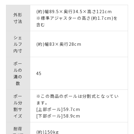
(約)幅89.5×奥行34.5×高さ121cm
外形
※標準アジャスターの高さ(約1.7cm)を
寸法
含む
シェ
ルフ
(約)幅83×奥行28cm
内寸
ポー
ルの
45
溝の
数
ポー
※この商品のポールは分割式となってい
ル分
ます。
割サ
[上部ポール]59.7cm
イズ
[下部ポール]58.9cm
耐荷
(約)150kg