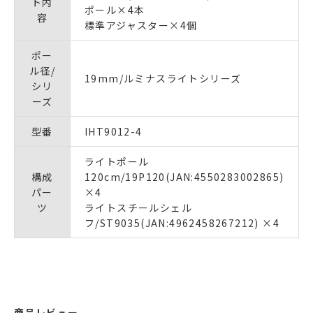
ト内
ポール×4本
容
標準アジャスター×4個
ポー
ル径/
19mm/ルミナスライトシリーズ
シリ
ーズ
型番
IHT9012-4
ライトポール
構成
120cm/19P120(JAN:4550283002865)
パー
×4
ツ
ライトスチールシェル
フ/ST9035(JAN:4962458267212) ×4
商品レビュー