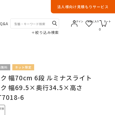
法人様向け見積もりサービス
ログイン
お気に入り
カート
Q&A
0
＋
絞り込み検索
料無料
ネット限定
 幅70cm 6段 ルミナスライト
 幅69.5×奥行34.5×高さ
T7018-6