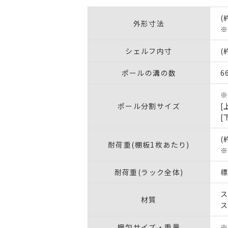
(
外形寸法
※
シェルフ内寸
(
ポールの溝の数
6
ポール分割サイズ
[
[
(
耐荷重(棚板1枚あたり)
※
耐荷重(ラック全体)
標
ス
材質
ス
梱包サイズ・重量