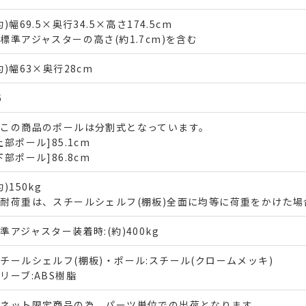
約)幅69.5×奥行34.5×高さ174.5cm
標準アジャスターの高さ(約1.7cm)を含む
約)幅63×奥行28cm
6
※この商品のポールは分割式となっています。
上部ポール]85.1cm
下部ポール]86.8cm
約)150kg
耐荷重は、スチールシェルフ(棚板)全面に均等に荷重をかけた場
準アジャスター装着時:(約)400kg
チールシェルフ(棚板)・ポール:スチール(クロームメッキ)
リーブ:ABS樹脂
※ネット限定商品の為、パーツ単位での出荷となります。