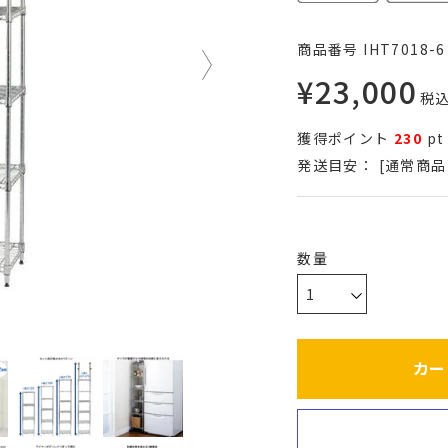
商品番号
IHT7018-6
¥
23,000
税
獲得ポイント
230
pt
発送目安：
[通常商品
カー