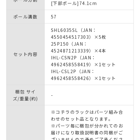
[下部ポール]74.1cm
ポール溝数
57
SHL6035SL（JAN：
4550454517303）×5枚
25P150（JAN：
4524871213339）×4本
セット内容
IHL-CSN2P（JAN：
4962458558419）×1セット
IHL-CSL2P（JAN：
4962458558426）×1セット
梱包 サイ
-
ズ/重量(約)
※コチラのラックはパーツ組み合
わせのセット品となります。
※パーツ毎に梱包が分かれてのお
届けになり取扱説明書の同梱がご
ざいませんので予めご了承くださ