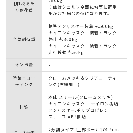
250kg
棚1枚あた
※値はシェルフ全面に均等に荷重
り耐荷重
をかけた場合の値になります。
標準アジャスター装着時:500kg
ナイロンキャスター装着・ラック
全体耐荷重
静止時:300kg
ナイロンキャスター装着・ラック
走行移動時:50kg
本体重量
-
塗装・コー
クロームメッキ＆クリアコーティ
ティング
ング(防錆加工)
本体:スチール(クロームメッキ)
ナイロンキャスター:ナイロン樹脂
材質
アジャスター:ポリプロピレン
スリーブ:ABS樹脂
2分割タイプ [上部ポール]74.9cm
ポール分割