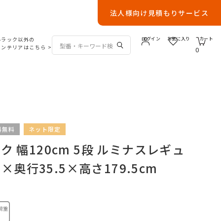
法人様向け見積もりサービス
ルラック以外の
ログイン
お気に入り
カート
インテリアはこちら
>
0
料無料
ネット限定
 幅120cm 5段 ルミナスレギュ
5×奥行35.5×高さ179.5cm