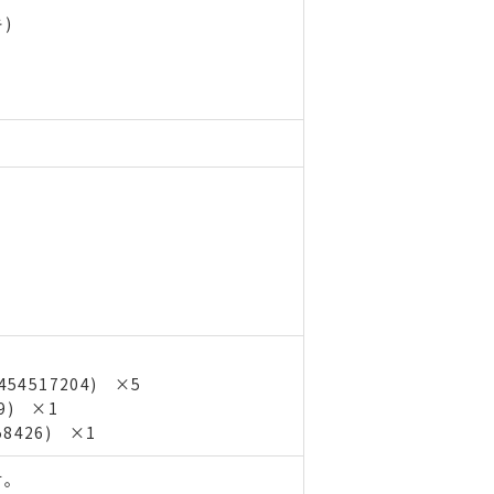
)
54517204) ×5
19) ×1
58426) ×1
す。