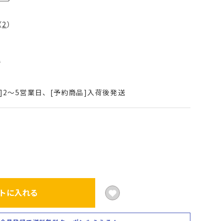
（
2
）
込
]2～5営業日、[予約商品]入荷後発送
トに入れる