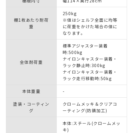
棚板内寸
幅114×奥行28cm
250kg
棚1枚あたり耐荷
※値はシェルフ全面に均等
重
に荷重をかけた場合の値に
なります。
標準アジャスター装着
時:500kg
ナイロンキャスター装着・
全体耐荷重
ラック静止時:300kg
ナイロンキャスター装着・
ラック走行移動時:50kg
本体重量
-
塗装・コーティン
クロームメッキ＆クリアコ
グ
ーティング(防錆加工)
本体:スチール(クロームメッ
キ)