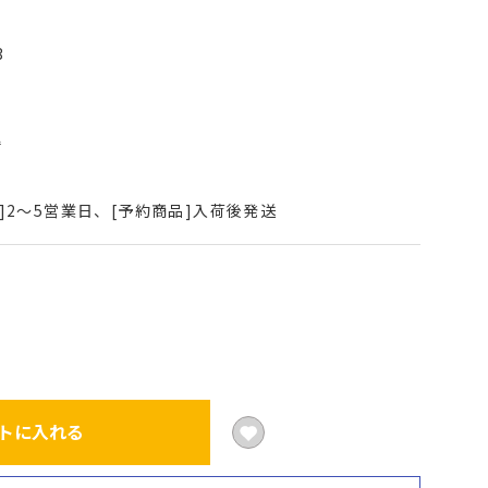
3
込
]2～5営業日、[予約商品]入荷後発送
トに入れる