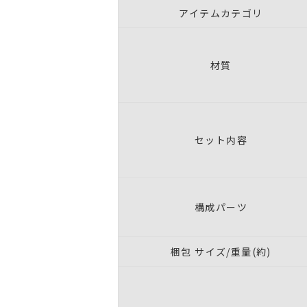
アイテムカテゴリ
材質
セット内容
構成パーツ
梱包 サイズ/重量(約)