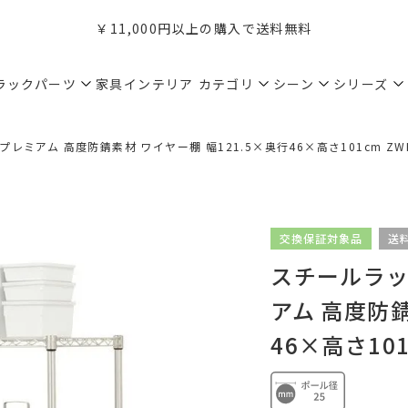
￥11,000円以上の購入で送料無料
ラックパーツ
家具インテリア
カテゴリ
シーン
シリーズ
プレミアム 高度防錆素材 ワイヤー棚 幅121.5×奥行46×高さ101cm ZWH
交換保証対象品
送
スチールラック
アム 高度防錆
46×高さ101