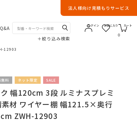
法人様向け見積もりサービス
ログイン
お気に入り
カート
Q&A
0
＋
絞り込み検索
-12903
料無料
ネット限定
SALE
 幅120cm 3段 ルミナスプレミ
素材 ワイヤー棚 幅121.5×奥行
cm ZWH-12903