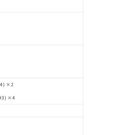
4) ×2
3
3) ×4