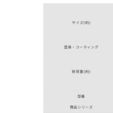
サイズ(約)
塗装・コーティング
耐荷重(約)
型番
商品シリーズ