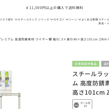
￥11,000円以上の購入で送料無料
サイズで探す
スチールラック シリーズ
カテゴリ
シーン
よくある質問
スチー
家具・
レミアム 高度防錆素材 ワイヤー棚 幅91.5×奥行46×高さ101cm ZWH-9
交換保証対象品
送
スチールラック
ム 高度防錆素
高さ101cm Z