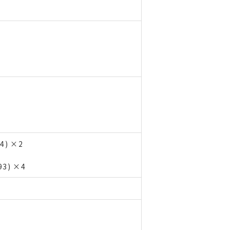
4) ×2
3
3) ×4