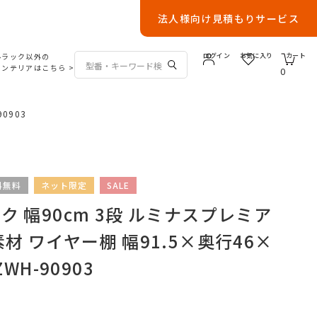
法人様向け見積もりサービス
ルラック以外の
ログイン
お気に入り
カート
インテリアはこちら
>
0
0903
料無料
ネット限定
SALE
 幅90cm 3段 ルミナスプレミア
材 ワイヤー棚 幅91.5×奥行46×
WH-90903