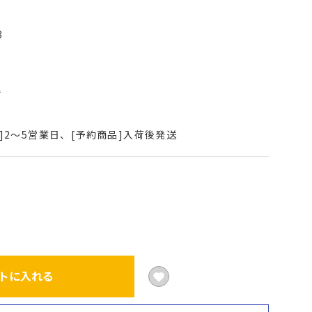
3
込
]2～5営業日、[予約商品]入荷後発送
トに入れる