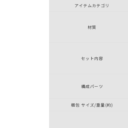
アイテムカテゴリ
材質
セット内容
構成パーツ
梱包 サイズ/重量(約)