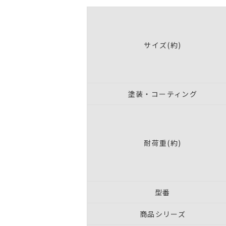
サイズ(約)
塗装・コーティング
耐荷重(約)
型番
商品シリーズ