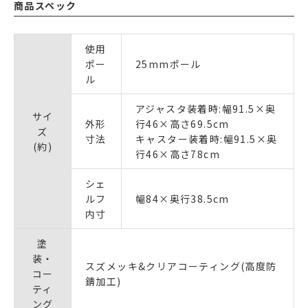
商品スペック
使用
ポー
25mmポール
ル
アジャスタ装着時:幅91.5×奥
サイ
外形
行46×高さ69.5cm
ズ
寸法
キャスター装着時:幅91.5×奥
(約)
行46×高さ78cm
シェ
ルフ
幅84×奥行38.5cm
内寸
塗
装・
スズメッキ&クリアコーティング(高度防
コー
錆加工)
ティ
ング