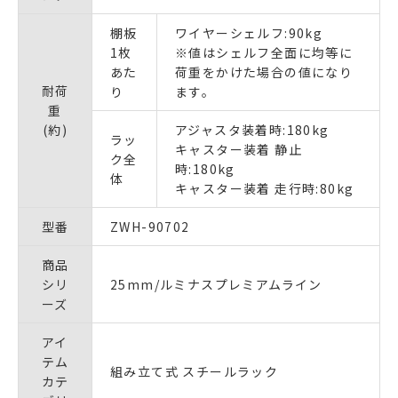
棚板
ワイヤーシェルフ:90kg
1枚
※値はシェルフ全面に均等に
あた
荷重をかけた場合の値になり
耐荷
り
ます。
重
(約)
アジャスタ装着時:180kg
ラッ
キャスター装着 静止
ク全
時:180kg
体
キャスター装着 走行時:80kg
型番
ZWH-90702
商品
シリ
25mm/ルミナスプレミアムライン
ーズ
アイ
テム
組み立て式 スチールラック
カテ