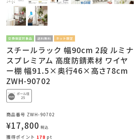
交換保証対象品
送料無料
ネット限定
スチールラック 幅90cm 2段 ルミナ
スプレミアム 高度防錆素材 ワイヤ
ー棚 幅91.5×奥行46×高さ78cm
ZWH-90702
商品番号
ZWH-90702
¥
17,800
税込
獲得ポイント
178
pt