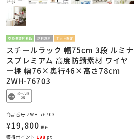
交換保証対象品
送料無料
ネット限定
スチールラック 幅75cm 3段 ルミナ
スプレミアム 高度防錆素材 ワイヤ
ー棚 幅76×奥行46×高さ78cm
ZWH-76703
商品番号
ZWH-76703
¥
19,800
税込
獲得ポイント
198
pt