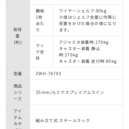
棚板
ワイヤーシェルフ:90kg
1枚
※値はシェルフ全面に均等に
あた
荷重をかけた場合の値になり
耐荷
り
ます。
重
(約)
アジャスタ装着時:270kg
ラッ
キャスター装着 静止
ク全
時:270kg
体
キャスター装着 走行時:80kg
型番
ZWH-76703
商品
シリ
25mm/ルミナスプレミアムライン
ーズ
アイ
テム
組み立て式 スチールラック
カテ