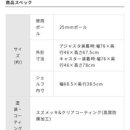
商品スペック
使用
ポー
25mmポール
ル
アジャスタ装着時:幅76×奥
サイ
外形
行46×高さ67.5cm
ズ
寸法
キャスター装着時:幅76×奥
(約)
行46×高さ78cm
シェ
ルフ
幅68.5×奥行38.5cm
内寸
塗
装・
スズメッキ&クリアコーティング(高度防
コー
錆加工)
ティ
ング