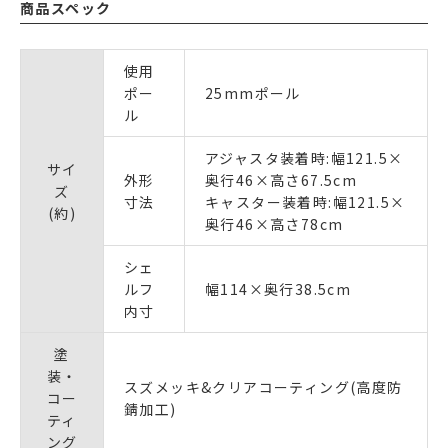
商品スペック
使用
ポー
25mmポール
ル
アジャスタ装着時:幅121.5×
サイ
外形
奥行46×高さ67.5cm
ズ
寸法
キャスター装着時:幅121.5×
(約)
奥行46×高さ78cm
シェ
ルフ
幅114×奥行38.5cm
内寸
塗
装・
スズメッキ&クリアコーティング(高度防
コー
錆加工)
ティ
ング