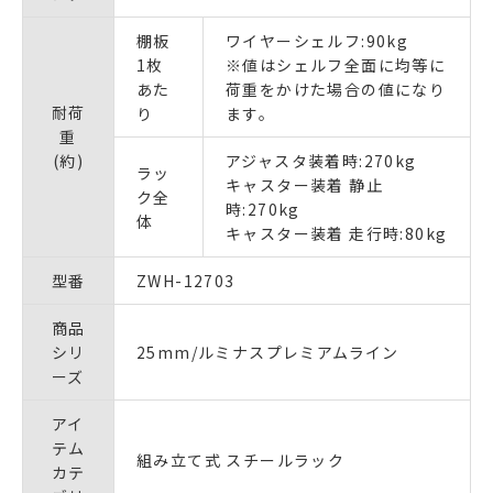
棚板
ワイヤーシェルフ:90kg
1枚
※値はシェルフ全面に均等に
あた
荷重をかけた場合の値になり
耐荷
り
ます。
重
(約)
アジャスタ装着時:270kg
ラッ
キャスター装着 静止
ク全
時:270kg
体
キャスター装着 走行時:80kg
型番
ZWH-12703
商品
シリ
25mm/ルミナスプレミアムライン
ーズ
アイ
テム
組み立て式 スチールラック
カテ