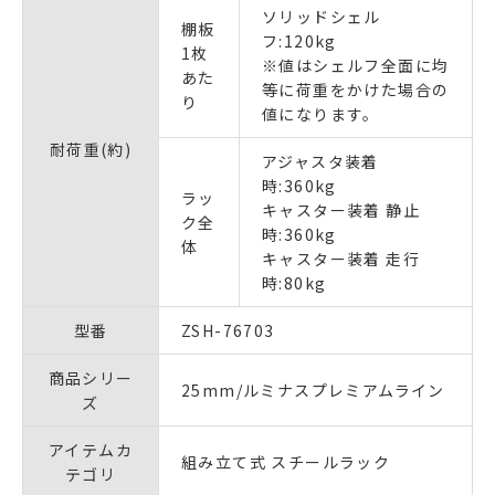
ソリッドシェル
棚板
フ:120kg
1枚
※値はシェルフ全面に均
あた
等に荷重をかけた場合の
り
値になります。
耐荷重(約)
アジャスタ装着
時:360kg
ラッ
キャスター装着 静止
ク全
時:360kg
体
キャスター装着 走行
時:80kg
型番
ZSH-76703
商品シリー
25mm/ルミナスプレミアムライン
ズ
アイテムカ
組み立て式 スチールラック
テゴリ