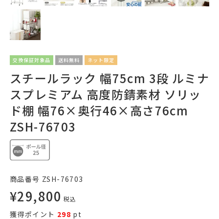
交換保証対象品
送料無料
ネット限定
スチールラック 幅75cm 3段 ルミナ
スプレミアム 高度防錆素材 ソリッ
ド棚 幅76×奥行46×高さ76cm
ZSH-76703
商品番号
ZSH-76703
¥
29,800
税込
獲得ポイント
298
pt