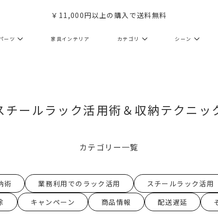
￥11,000円以上の購入で送料無料
パーツ
家具インテリア
カテゴリ
シーン
スチールラック活用術＆収納テクニッ
カテゴリー一覧
納術
業務利用でのラック活用
スチールラック活用
除
キャンペーン
商品情報
配送遅延