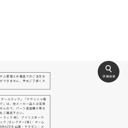
テム管理上お電話でのご注文お
詳細検索
ができません、予めご了承くだ
スチールラック」「ドウシシャ製
ク」は、他メーカー品とは互換
せんので、パーツ追加購入等の
をご確認下さい。
ーラック 例） アイリスオーヤ
ック /エレクター(株)：ホーム
AMAZEN 山善・ヤマゼン：メ