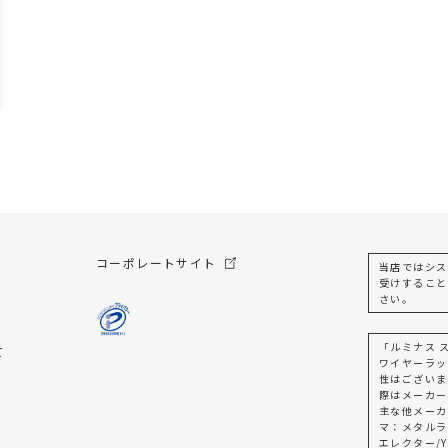
コーポレートサイト
当店ではシス
受けすること
さい。
「ルミナス 
て
ワイヤーラッ
性はございま
際はメーカー
主な他メーカ
マ：メタルラ
エレクター/Y